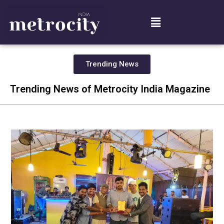
Trending News
Trending News of Metrocity India Magazine