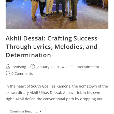
Akhil Dessai: Crafting Success
Through Lyrics, Melodies, and
Determination
RVRising
January 20, 2024
Entertainment
0 Comments
In the heart of South Goa lies Kamona, the hometown of the
extraordinary Akhil Ulhas Dessai. A maverick in his own
right, Akhil defied the conventional path by dropping out…
Continue Reading