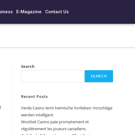
siness
E-Magazine
Contact Us
Search
SEARCH
Recent Posts
t
Verde Casino lernt heimische Vorlieben: Vorschläge
werden intelligent
Mostbet Casino paie promptement et
régulièrement les joueurs canadiens.