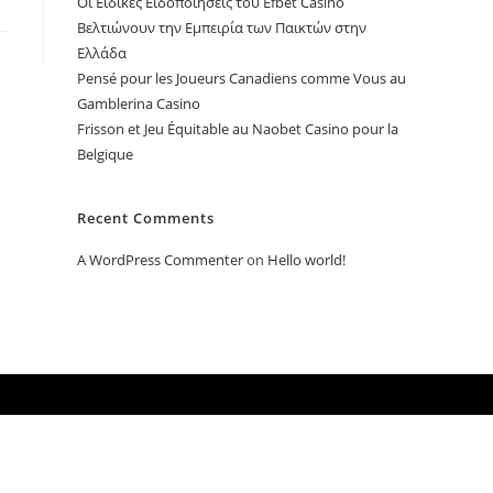
Οι Ειδικές Ειδοποιήσεις του Efbet Casino
Βελτιώνουν την Εμπειρία των Παικτών στην
Ελλάδα
Pensé pour les Joueurs Canadiens comme Vous au
Gamblerina Casino
Frisson et Jeu Équitable au Naobet Casino pour la
Belgique
Recent Comments
A WordPress Commenter
on
Hello world!