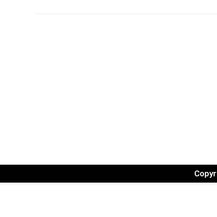
Copyr