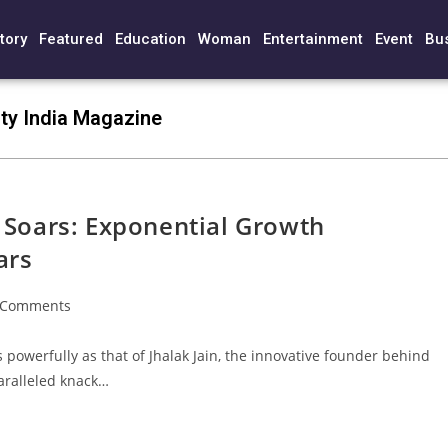
tory
Featured
Education
Woman
Entertainment
Event
Bu
ty India Magazine
a Soars: Exponential Growth
ars
 Comments
s powerfully as that of Jhalak Jain, the innovative founder behind
aralleled knack…