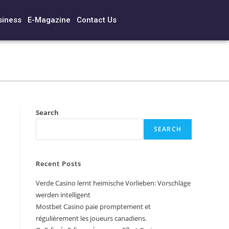
siness
E-Magazine
Contact Us
Search
SEARCH
Recent Posts
Verde Casino lernt heimische Vorlieben: Vorschläge
werden intelligent
Mostbet Casino paie promptement et
régulièrement les joueurs canadiens.