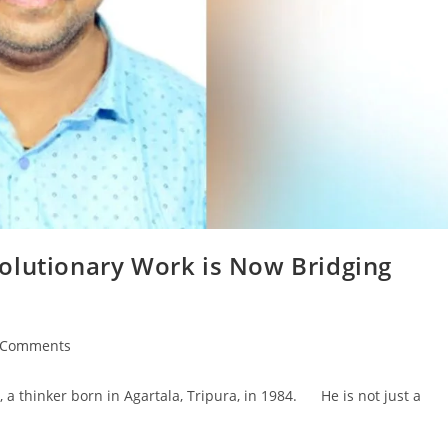
olutionary Work is Now Bridging
 Comments
a thinker born in Agartala, Tripura, in 1984. He is not just a