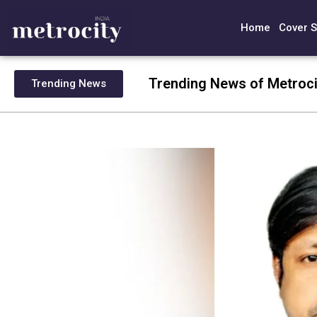
Home
Cover S
Trending News of Metroci
Trending News