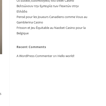
Οι Ειδικές Ειδοποιήσεις του Efbet Casino
Βελτιώνουν την Εμπειρία των Παικτών στην
Ελλάδα
Pensé pour les Joueurs Canadiens comme Vous au
Gamblerina Casino
Frisson et Jeu Équitable au Naobet Casino pour la
Belgique
Recent Comments
A WordPress Commenter
on
Hello world!
s