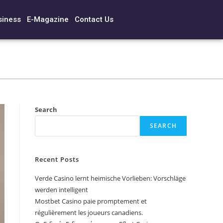
siness
E-Magazine
Contact Us
Search
SEARCH
Recent Posts
Verde Casino lernt heimische Vorlieben: Vorschläge
werden intelligent
Mostbet Casino paie promptement et
régulièrement les joueurs canadiens.