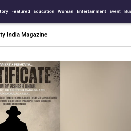
tory
Featured
Education
Woman
Entertainment
Event
Bu
ty India Magazine