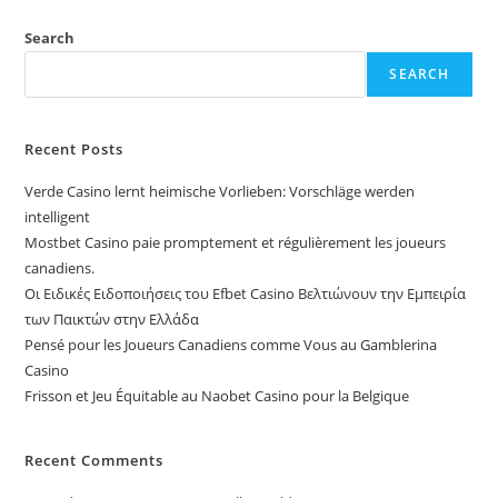
Search
SEARCH
Recent Posts
Verde Casino lernt heimische Vorlieben: Vorschläge werden
intelligent
Mostbet Casino paie promptement et régulièrement les joueurs
canadiens.
Οι Ειδικές Ειδοποιήσεις του Efbet Casino Βελτιώνουν την Εμπειρία
των Παικτών στην Ελλάδα
Pensé pour les Joueurs Canadiens comme Vous au Gamblerina
Casino
Frisson et Jeu Équitable au Naobet Casino pour la Belgique
Recent Comments