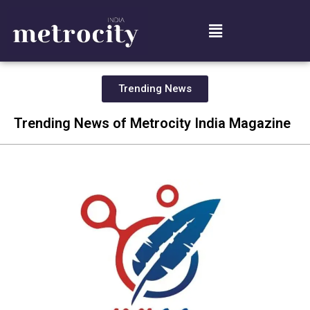
Trending News
Trending News of Metrocity India Magazine